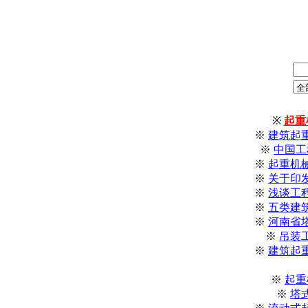
※
起重
※
建筑起
※
中国工
※
起重机
※
关于印
※
浅谈工
※
五类建
※
河南省
※
吊装
※
建筑起
※
起重
※
塔