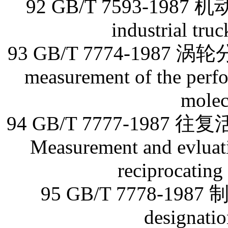
92 GB/T 7593-198
industrial tru
93 GB/T 7774-1987 
measurement of the perfo
molec
94 GB/T 7777-19
Measurement and evluati
reciprocating
95 GB/T 7778-19
designatio