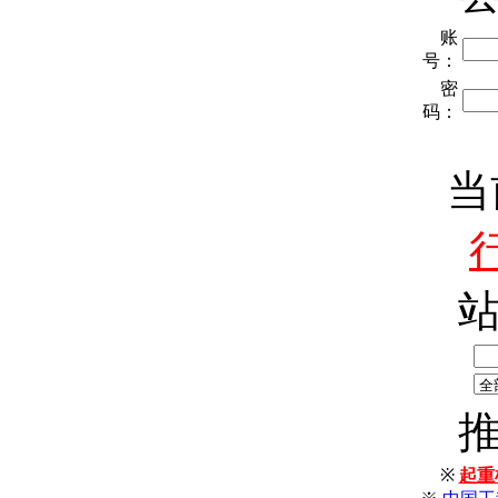
账
号：
密
码：
当
※
起重