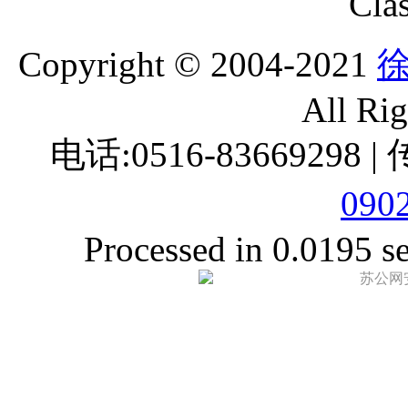
Clas
Copyright © 2004-2021
All Ri
电话:0516-83669298 |
090
Processed in 0.0195 se
苏公网安备