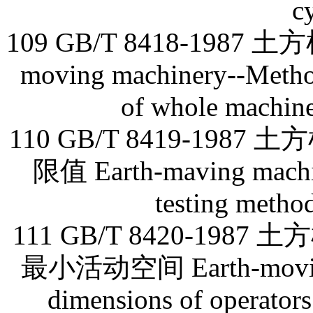
c
109 GB/T 8418-198
moving machinery--Method
of whole machine
110 GB/T 8419-19
限值 Earth-maving machine
testing method
111 GB/T 8420-1
最小活动空间 Earth-moving 
dimensions of operator