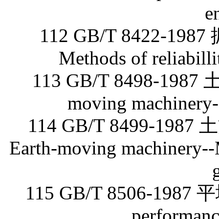
e
112 GB/T 8422
Methods of reliabillit
113 GB/T 8498-19
moving machinery--
114 GB/T 8499-
Earth-moving machinery--M
115 GB/T 8506-198
performance