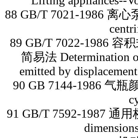
Lifting appliances--V
88 GB/T 7021-1986 离心泵
centr
89 GB/T 7022-1
简易法 Determination of 
emitted by displacemen
90 GB 7144-1986 气瓶颜
c
91 GB/T 7592-1987
dimensions