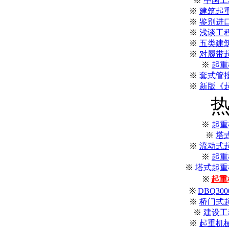
※
中国工
※
建筑起
※
鉴别进
※
浅谈工
※
五类建
※
对履带
※
起重
※
套式管
※
新版《
※
起重
※
塔
※
流动式
※
起重
※
塔式起重机
※
起重
※
DBQ3
※
桥门式
※
建设工
※
起重机