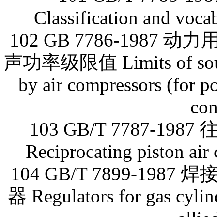
Classification and voca
102 GB 7786-198
声功率级限值 Limits of sound 
by air compressors (for 
com
103 GB/T 7787-
Reciprocating piston air
104 GB/T 7899-1
器 Regulators for gas cylin