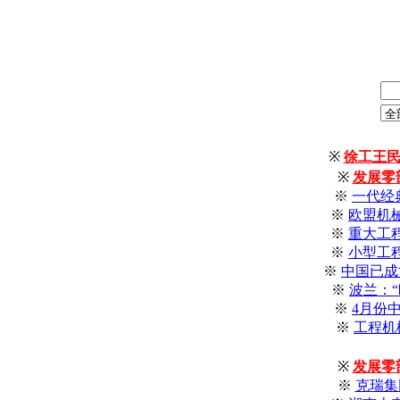
※
徐工王民
※
发展零
※
一代经
※
欧盟机
※
重大工
※
小型工
※
中国已成
※
波兰：
※
4月份
※
工程机
※
发展零
※
克瑞集