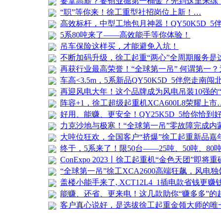
要拿高薪？要创业掘第一桶金？先到这里来练
“职”等你来！徐工重型社招岗位上新！…
高效标杆，中型工地包月神器！QY50K5D_5
5系80吨来了——高效能手等你体验！
吊车保险这样买，才能避免入坑！
不断加码升级，徐工起重“两心”全周期服务是
再获行业最高荣誉！“全球第一吊” 何谓第一
车高<3.5m，5系新品QY50K5D_5​伴您走南
再迎风电大年！这个品牌成为风电吊装10强的
阵容+1，徐工超级起重机XCA600L8荣耀上市
好用、能赚、更安全！QY25K5D_5给你恰到
力克沙地与极寒！“全球第一吊”零故障完成内
大吨位狂欢，全国客户“挤爆”徐工起重新品嘉
终于，5系来了！限50台——25吨、50吨、8
ConExpo 2023丨徐工起重机“金色天团”即将
“全球第一吊”徐工XCA2600高端狂飙，风电独
盖楼小能手来了, XCT12L4_1插电款省钱更赚
能赚、还省、更来电！这几款助你“赚多多”的
客户真心说好，是选拔徐工起重金领大师的唯