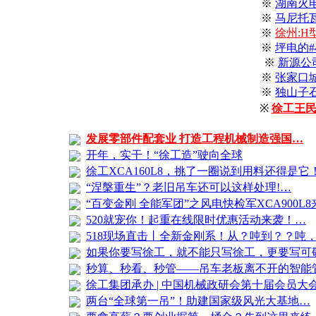
※
湖南火
※
马尼托
※
徐州:
※
坪电的
※
新源公
※
张家口
※
独山子
※
徐工王民
发展零部件配套业 打造工程机械制造强国…
开年，实干！“徐工造”驶向全球
徐工XCA160L8，挑了一圈说到用料还得是它
“涅槃重生”？老旧吊车还可以这样处理!…
“百变金刚 全能军团”之风电快检军XCA900L
520就宠你！起重在线限时优惠活动来袭！…
518现场直击丨全新金刚系！从？吨到？？吨
如果你要写徐工，就不能只写徐工，更要写可
秒算、秒看、秒管——吊车老板离不开的智能
徐工集团承办 | 中国机械政研会第十届会员大
两台“全球第一吊”！助建国家级风光大基地…