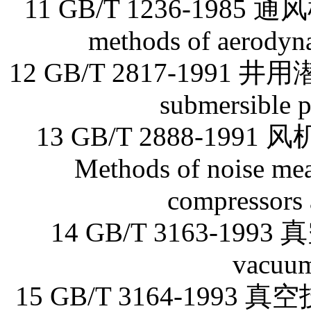
11 GB/T 1236-198
methods of aerodyna
12 GB/T 2817-1991 井用
submersible p
13 GB/T 2888-1
Methods of noise mea
compressors 
14 GB/T 3163-1993
vacuum
15 GB/T 3164-199