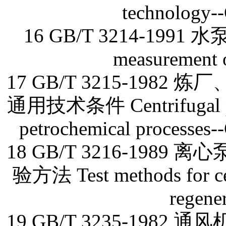
technology--
16 GB/T 3214-1991
measurement o
17 GB/T 3215-19
通用技术条件 Centrifugal pump
petrochemical processes--
18 GB/T 3216-19
验方法 Test methods for cent
regene
19 GB/T 3235-19