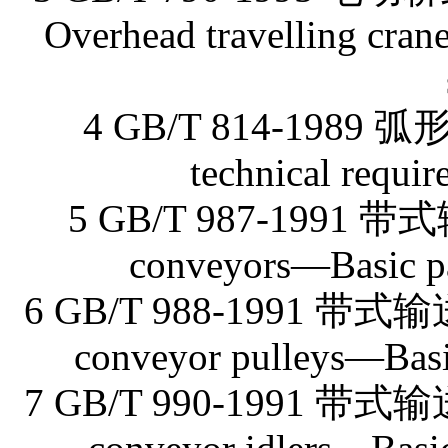
Overhead travelling crane
4 GB/T 814-1989
technical requir
5 GB/T 987-1991
conveyors—Basic pa
6 GB/T 988-1991 
conveyor pulleys—Basi
7 GB/T 990-1991 