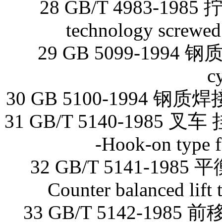
28 GB/T 4983-19
technology screwed 
29 GB 5099-1994 钢质
c
30 GB 5100-1994 钢质焊接气瓶
31 GB/T 5140-1985 叉车 
-Hook-on type f
32 GB/T 5141-1
Counter balanced lift t
33 GB/T 5142-1