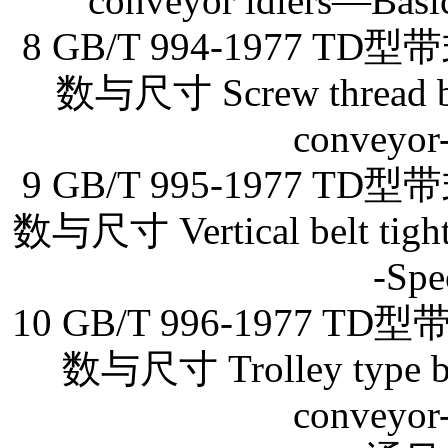
conveyor idlers—Basic
8 GB/T 994-1977
数与尺寸 Screw thread belt
conveyor-
9 GB/T 995-1977
数与尺寸 Vertical belt tighte
-Spe
10 GB/T 996-197
数与尺寸 Trolley type belt
conveyor-