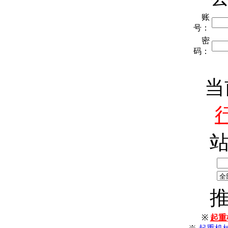
账
号：
密
码：
当
※
起重