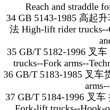
Reach and straddle fork
34 GB 5143-1985
法 High-lift rider trucks-
an
35 GB/T 5182-1996 
trucks--Fork arms--Techni
36 GB/T 5183-1985 叉车货
arms-
37 GB/T 5184-19
Fork-lift trucks--Hook-