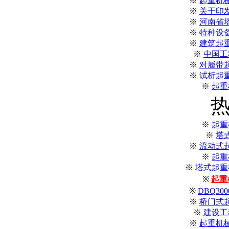
※
起重机
※
关于印
※
河南省
※
特种设
※
建筑起
※
中国工
※
对履带
※
试析起
※
起重
※
起重
※
塔
※
流动式
※
起重
※
塔式起重机
※
起重
※
DBQ3
※
桥门式
※
建设工
※
起重机