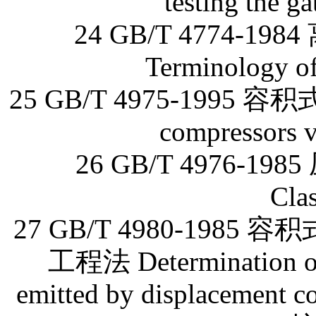
testing the g
24 GB/T 4774-
Terminology of 
25 GB/T 4975-1995 容
compressors v
26 GB/T 4976-198
Clas
27 GB/T 4980-19
工程法 Determination of 
emitted by displacement c