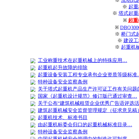
※
流动式
※
起重
※
塔式起重机
※
起重
※
DBQ3
※
桥门式
※
建设工
※
起重机
工业称重技术在起重机械上的特殊应用…
起重机起升故障的排除
起重设备安装工程专业承包企业资质等级标准
特种设备安全监察条例
关于塔式起重机产品生产许可证工作有关问题
国家《起重机设计规范》修订版已通过审查…
关于公布“建筑机械租赁企业优秀广告语评选活
建筑起重机械安全监督管理规定（征求意见稿
起重机技术、标准书目
由起重机标委会归口的起重机械标准目录…
特种设备安全监察条例
中国起重机械安全管理中的制造许可制度…