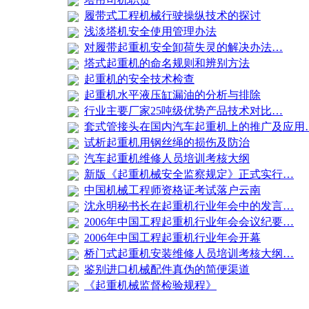
履带式工程机械行驶操纵技术的探讨
浅淡塔机安全使用管理办法
对履带起重机安全卸荷失灵的解决办法…
塔式起重机的命名规则和辨别方法
起重机的安全技术检查
起重机水平液压缸漏油的分析与排除
行业主要厂家25吨级优势产品技术对比…
套式管接头在国内汽车起重机上的推广及应用
试析起重机用钢丝绳的损伤及防治
汽车起重机维修人员培训考核大纲
新版《起重机械安全监察规定》正式实行…
中国机械工程师资格证考试落户云南
沈永明秘书长在起重机行业年会中的发言…
2006年中国工程起重机行业年会会议纪要…
2006年中国工程起重机行业年会开幕
桥门式起重机安装维修人员培训考核大纲…
鉴别进口机械配件真伪的简便渠道
《起重机械监督检验规程》