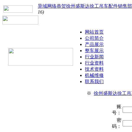
异域网络恭贺徐州盛斯达徐工吊车配件销售部
16)
网站首页
公司简介
产品展示
整车展示
行业新闻
行业资料
技术资料
机械维修
联系我们
※
徐州盛斯达徐工吊
账
号：
密
码：