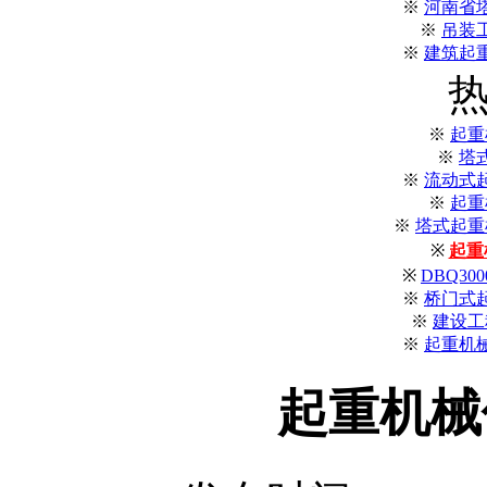
※
河南省
※
吊装
※
建筑起
※
起重
※
塔
※
流动式
※
起重
※
塔式起重机
※
起重
※
DBQ3
※
桥门式
※
建设工
※
起重机
起重机械