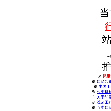
当
※
起重
※
建筑起
※
中国工
※
起重机
※
关于印
※
浅谈工
※
五类建