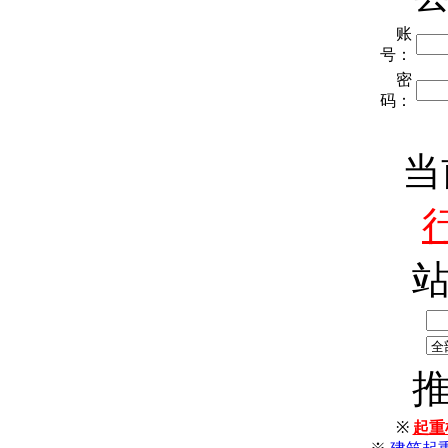
账
号：
密
码：
当
※
起重