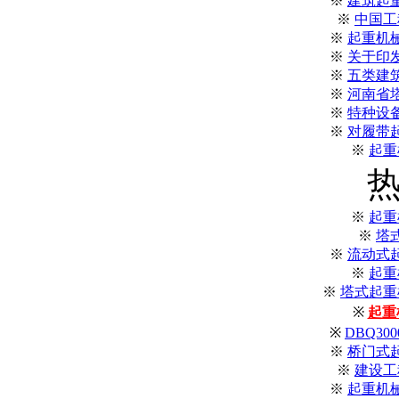
※
建筑起
※
中国工
※
起重机
※
关于印
※
五类建
※
河南省
※
特种设
※
对履带
※
起重
※
起重
※
塔
※
流动式
※
起重
※
塔式起重机
※
起重
※
DBQ3
※
桥门式
※
建设工
※
起重机