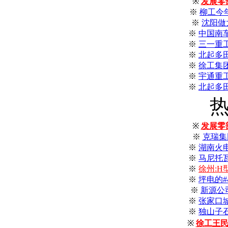
※
发展零
※
柳工今年
※
沈阳做
※
中国南
※
三一重工
※
北起多
※
徐工集
※
宇通重
※
北起多
※
发展零
※
克瑞集
※
湖南火
※
马尼托
※
徐州:
※
坪电的
※
新源公
※
张家口
※
独山子
※
徐工王民