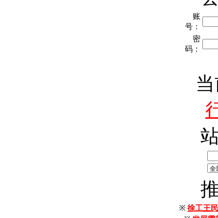
账
号：
密
码：
当
※
徐工王民